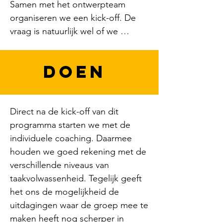
Samen met het ontwerpteam 
organiseren we een kick-off. De 
vraag is natuurlijk wel of we 
iedereen aan boord krijgen. We 
zijn inmiddels wat ‘verwend’ 
DOEN
geraakt door het enthousiasme 
van het ontwerpteam die de 
doorontwikkeling van de 
controllers al helemaal omarmd 
Direct na de kick-off van dit 
heeft. We beseffen natuurlijk wel 
programma starten we met de 
dat er, juist door de diversiteit 
individuele coaching. Daarmee 
binnen de groep, ongetwijfeld 
houden we goed rekening met de 
andere geluiden en perspectieven 
verschillende niveaus van 
en meningen op tafel gaan komen. 
taakvolwassenheid. Tegelijk geeft 
En dat is ook helemaal de 
het ons de mogelijkheid de 
bedoeling. De opdracht is dus om 
uitdagingen waar de groep mee te 
een goede balans te zoeken 
maken heeft nog scherper in 