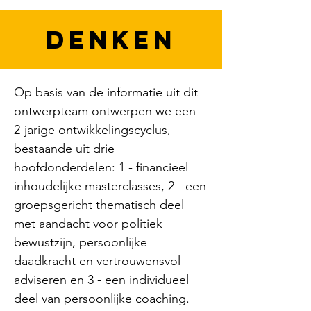
team gaat op zoek naar de 
DENKEN
essentie van deze verandering: wat 
is de gewenste impact en welke 
gedragsverandering is nodig bij 
business controllers? Een duidelijk 
Op basis van de informatie uit dit 
doel is immers essentieel voor een 
ontwerpteam ontwerpen we een 
heldere koers en een zelfgekozen 
2-jarige ontwikkelingscyclus, 
bestemming werkt veel 
bestaande uit drie 
motiverender dan een opgelegd 
hoofdonderdelen: 1 - financieel 
doel.
inhoudelijke masterclasses, 2 - een 
groepsgericht thematisch deel 
met aandacht voor politiek 
bewustzijn, persoonlijke 
daadkracht en vertrouwensvol 
adviseren en 3 - een individueel 
deel van persoonlijke coaching. 
