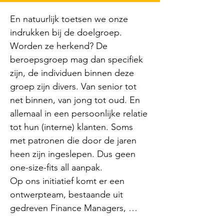
Business Controller de boodschap 
En natuurlijk toetsen we onze 
brengen dat sommige plannen 
indrukken bij de doelgroep. 
budgettair onhaalbaar of onhandig 
Worden ze herkend? De 
zijn. Dat kan best spannend zijn…

beroepsgroep mag dan specifiek 
In de gesprekken luisteren we niet 
zijn, de individuen binnen deze 
alleen naar wat er gezegd, maar 
groep zijn divers. Van senior tot 
kijken nauwgezet naar de 
net binnen, van jong tot oud. En 
samenwerking en sfeer tussen de 
allemaal in een persoonlijke relatie 
collega’s. Ook zijn we gevoelig 
tot hun (interne) klanten. Soms 
voor de verschillen tussen de 
met patronen die door de jaren 
diverse faculteiten. Al deze 
heen zijn ingeslepen. Dus geen 
informatie geeft ons ingangen om 
one-size-fits all aanpak.

dominante thema’s en patronen 
Op ons initiatief komt er een 
op tafel te krijgen.
ontwerpteam, bestaande uit 
gedreven Finance Managers, 
Business Controllers en HR. Dit 