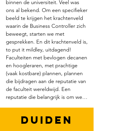
binnen de universiteit. Veel was 
ons al bekend. Om een specifieker 
beeld te krijgen het krachtenveld 
waarin de Business Controller zich 
beweegt, starten we met 
gesprekken. En dit krachtenveld is, 
to put it mildley, uitdagend! 
Faculteiten met bevlogen decanen 
en hoogleraren, met prachtige 
(vaak kostbare) plannen, plannen 
die bijdragen aan de reputatie van 
de faculteit wereldwijd. Een 
reputatie die belangrijk is om weer 
nieuwe studenten aan te trekken 
en zo de relevantie van de 
duiden
universiteit duurzaam te 
waarborgen. Ga dan maar eens als 